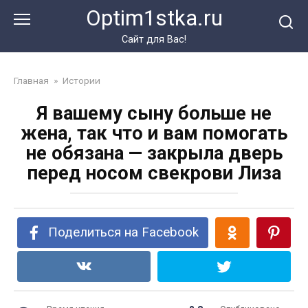
Перейти
Optim1stka.ru
к
контенту
Сайт для Вас!
Главная
»
Истории
Я вашему сыну больше не
жена, так что и вам помогать
не обязана — закрыла дверь
перед носом свекрови Лиза
Поделиться на Facebook