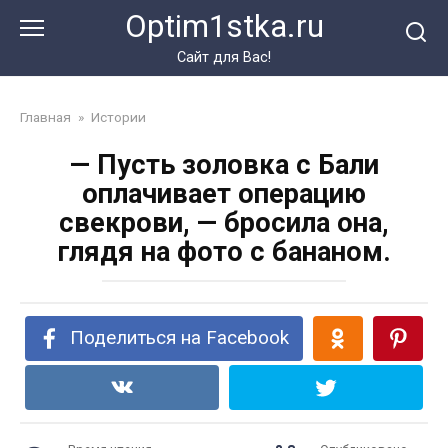
Перейти
Optim1stka.ru
к
контенту
Сайт для Вас!
Главная
»
Истории
— Пусть золовка с Бали
оплачивает операцию
свекрови, — бросила она,
глядя на фото с бананом.
Поделиться на Facebook