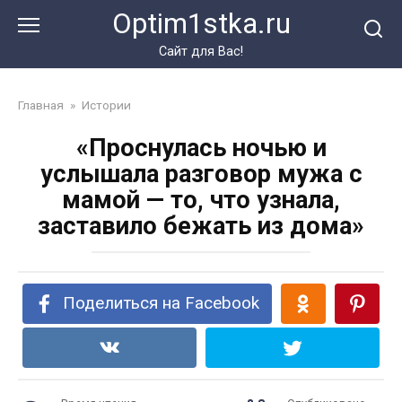
Перейти
Optim1stka.ru
к
контенту
Сайт для Вас!
Главная
»
Истории
«Проснулась ночью и
услышала разговор мужа с
мамой — то, что узнала,
заставило бежать из дома»
Поделиться на Facebook