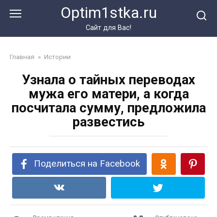
Перейти
Optim1stka.ru
к
контенту
Сайт для Вас!
Главная
»
Истории
Узнала о тайных переводах
мужа его матери, а когда
посчитала сумму, предложила
развестись
Поделиться на Facebook