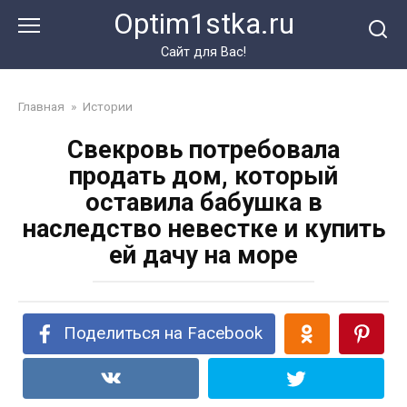
Перейти
Optim1stka.ru
к
контенту
Сайт для Вас!
Главная
»
Истории
Свекровь потребовала
продать дом, который
оставила бабушка в
наследство невестке и купить
ей дачу на море
Поделиться на Facebook