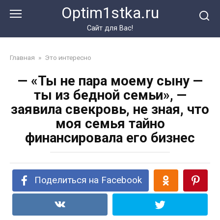
Перейти
Optim1stka.ru
к
контенту
Сайт для Вас!
Главная
»
Это интересно
— «Ты не пара моему сыну —
ты из бедной семьи», —
заявила свекровь, не зная, что
моя семья тайно
финансировала его бизнес
Поделиться на Facebook