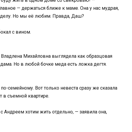
о буду жить в одном доме со свекровью! —
Главное — держаться ближе к маме. Она у нас мудрая,
о делу. Но мы её любим. Правда, Даш?
бокал с вином.
 Владлена Михайловна выглядела как образцовая
дама. Но в любой бочке меда есть ложка дегтя.
по-семейному. Вот только невеста сразу же сказала
т в съемной квартире.
с Андреем хотим жить отдельно, — заявила она,