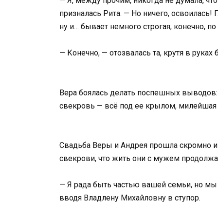
— Я, между прочим, никогда не думала, чт
призналась Рита. — Но ничего, освоилась! 
ну и… бывает немного строгая, конечно, п
— Конечно, — отозвалась та, крутя в руках 
Вера боялась делать поспешных выводов:
свекровь — всё под ее крылом, милейшая 
Свадьба Веры и Андрея прошла скромно и 
свекрови, что жить они с мужем продолжа
— Я рада быть частью вашей семьи, но мы 
вводя Владлену Михайловну в ступор.