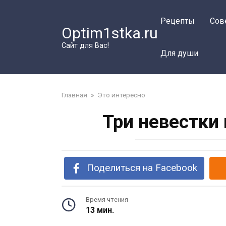
Перейти
к
Рецепты
Сов
Optim1stka.ru
контенту
Сайт для Вас!
Для души
Главная
»
Это интересно
Три невестки
Поделиться на Facebook
Время чтения
13 мин.