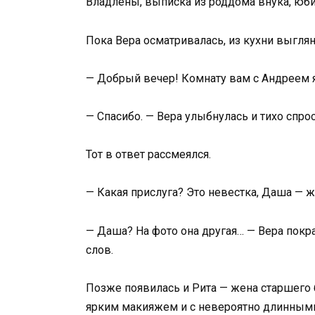
Владлены, выписка из роддома внука, юбил
Пока Вера осматривалась, из кухни выглян
— Добрый вечер! Комнату вам с Андреем я
— Спасибо. — Вера улыбнулась и тихо спроси
Тот в ответ рассмеялся.
— Какая прислуга? Это невестка, Даша — ж
— Даша? На фото она другая… — Вера покра
слов.
Позже появилась и Рита — жена старшего
ярким макияжем и с невероятно длинными 