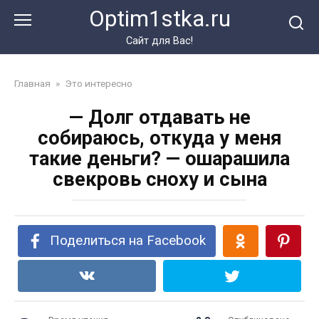
Перейти
Optim1stka.ru
к
контенту
Сайт для Вас!
Главная
»
Это интересно
— Долг отдавать не
собираюсь, откуда у меня
такие деньги? — ошарашила
свекровь сноху и сына
Поделиться на Facebook