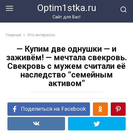
Перейти
Optim1stka.ru
к
контенту
Сайт для Вас!
Главная
»
Это интересно
— Купим две однушки — и
заживём! — мечтала свекровь.
Свекровь с мужем считали её
наследство “семейным
активом”
Поделиться на Facebook