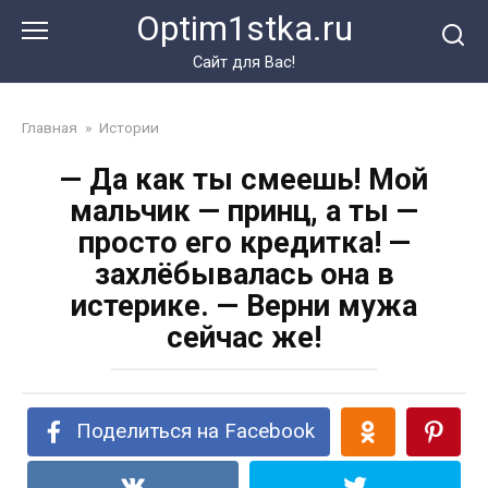
Перейти
Optim1stka.ru
к
контенту
Сайт для Вас!
Главная
»
Истории
— Да как ты смеешь! Мой
мальчик — принц, а ты —
просто его кредитка! —
захлёбывалась она в
истерике. — Верни мужа
сейчас же!
Поделиться на Facebook