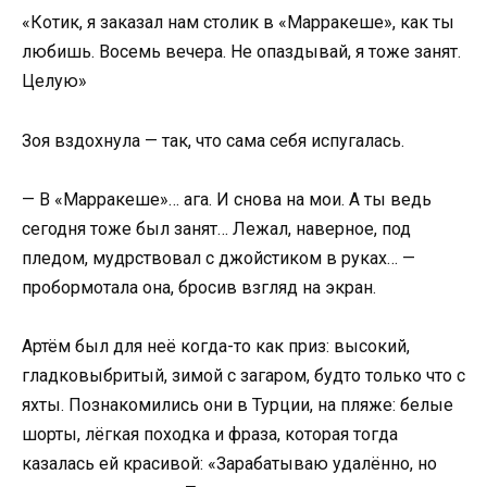
«Котик, я заказал нам столик в «Марракеше», как ты
любишь. Восемь вечера. Не опаздывай, я тоже занят.
Целую»
Зоя вздохнула — так, что сама себя испугалась.
— В «Марракеше»… ага. И снова на мои. А ты ведь
сегодня тоже был занят… Лежал, наверное, под
пледом, мудрствовал с джойстиком в руках… —
пробормотала она, бросив взгляд на экран.
Артём был для неё когда-то как приз: высокий,
гладковыбритый, зимой с загаром, будто только что с
яхты. Познакомились они в Турции, на пляже: белые
шорты, лёгкая походка и фраза, которая тогда
казалась ей красивой: «Зарабатываю удалённо, но