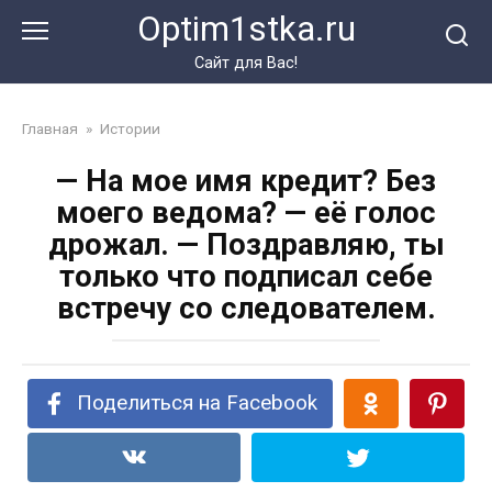
Перейти
Optim1stka.ru
к
контенту
Сайт для Вас!
Главная
»
Истории
— На мое имя кредит? Без
моего ведома? — её голос
дрожал. — Поздравляю, ты
только что подписал себе
встречу со следователем.
Поделиться на Facebook