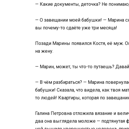
— Какие документы, деточка? Не понимаю,
— О завещании моей бабушки! — Марина сж
вы почему-то сдаёте уже три месяца!
Позади Марины появился Костя, её муж. О
на жену.
— Марин, может, ты что-то путаешь? Дава
— В чём разбираться? — Марина повернула
бабушки! Сказала, что видела, как твоя м
то людей! Квартиры, которая по завещан
Галина Петровна отложила вязание и велич
два она выглядела моложе — подтянутая фи
ней дышало уверенностью человека, при