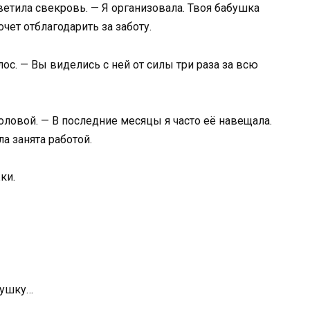
ветила свекровь. — Я организовала. Твоя бабушка
очет отблагодарить за заботу.
ос. — Вы виделись с ней от силы три раза за всю
оловой. — В последние месяцы я часто её навещала.
а занята работой.
ки.
бушку…