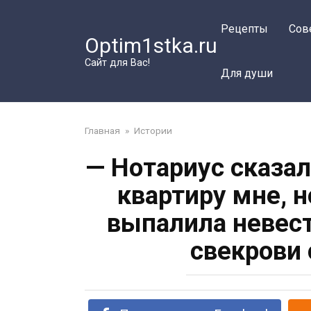
Перейти
к
Рецепты
Сов
Optim1stka.ru
контенту
Сайт для Вас!
Для души
Главная
»
Истории
— Нотариус сказал
квартиру мне, 
выпалила невест
свекрови