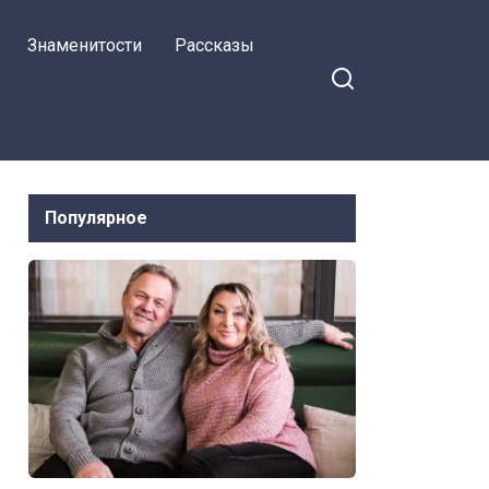
я на Facebook
участке. Попросили
Знаменитости
Рассказы
объясниться, но те
заперли их в бане,
чтобы не мешали
Популярное