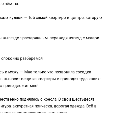
 о чём ты.
ала кулаки. — Той самой квартире в центре, которую
н выглядел растерянным, переводя взгляд с матери
й спокойно разберёмся.
сь к мужу. — Мне только что позвонила соседка
ать выносит вещи из квартиры и приводит туда каких-
ию принадлежит мне!
ественно поднялась с кресла. В свои шестьдесят
гура, аккуратная причёска, дорогая одежда. Всё в
выкшего контролировать ситуацию.