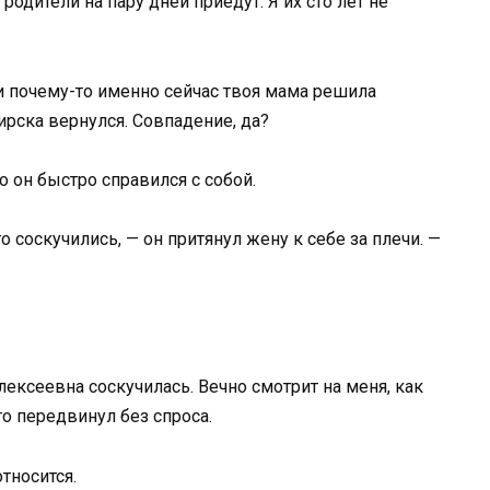
одители на пару дней приедут. Я их сто лет не
— и почему-то именно сейчас твоя мама решила
ирска вернулся. Совпадение, да?
о он быстро справился с собой.
о соскучились, — он притянул жену к себе за плечи. —
лексеевна соскучилась. Вечно смотрит на меня, как
то передвинул без спроса.
тносится.