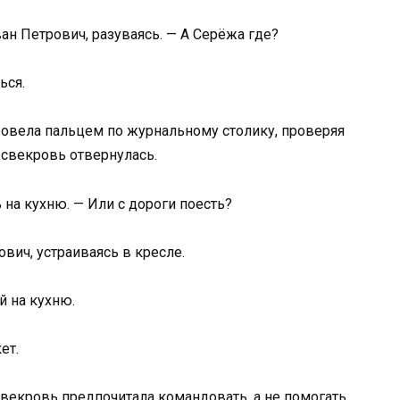
ан Петрович, разуваясь. — А Серёжа где?
ься.
ровела пальцем по журнальному столику, проверяя
а свекровь отвернулась.
 на кухню. — Или с дороги поесть?
вич, устраиваясь в кресле.
й на кухню.
ет.
векровь предпочитала командовать, а не помогать.