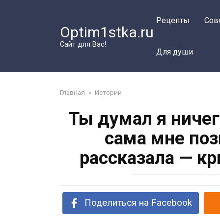
Перейти
к
Рецепты
Сов
Optim1stka.ru
контенту
Сайт для Вас!
Для души
Главная
»
Истории
Ты думал я ничег
сама мне поз
рассказала — к
Поделиться на Facebook