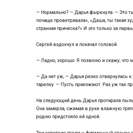
— Нормально? — Дарья фыркнула. — Это т
почаще проветривала», «Даша, ты такая ху
странная причёска?» И это только за перв
Сергей вздохнул и покачал головой.
— Ладно, хорошо. Я позвоню и скажу, что
— Да нет уж, — Дарья резко отвернулась к
тарелку. — Пусть приезжают. Раз уж так п
На следующий день Дарья протирала пыль 
Она замерла, сжимая в руке влажную тряпк
родню предстояло ей одной.
Три короткие трели — фирменный звонок 