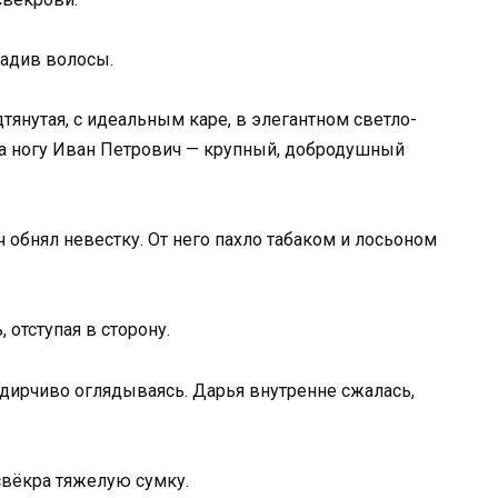
ладив волосы.
дтянутая, с идеальным каре, в элегантном светло-
на ногу Иван Петрович — крупный, добродушный
 обнял невестку. От него пахло табаком и лосьоном
 отступая в сторону.
идирчиво оглядываясь. Дарья внутренне сжалась,
 свёкра тяжелую сумку.