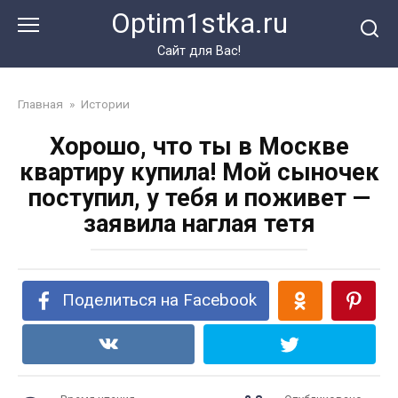
Перейти
Optim1stka.ru
к
контенту
Сайт для Вас!
Главная
»
Истории
Хорошо, что ты в Москве
квартиру купила! Мой сыночек
поступил, у тебя и поживет —
заявила наглая тетя
Поделиться на Facebook