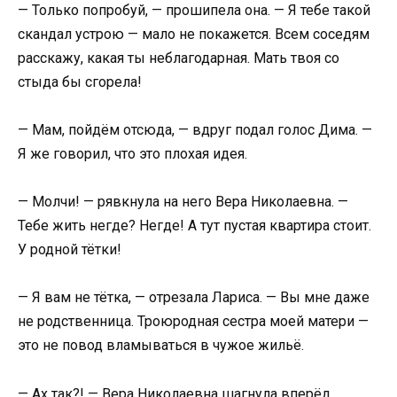
— Только попробуй, — прошипела она. — Я тебе такой
скандал устрою — мало не покажется. Всем соседям
расскажу, какая ты неблагодарная. Мать твоя со
стыда бы сгорела!
— Мам, пойдём отсюда, — вдруг подал голос Дима. —
Я же говорил, что это плохая идея.
— Молчи! — рявкнула на него Вера Николаевна. —
Тебе жить негде? Негде! А тут пустая квартира стоит.
У родной тётки!
— Я вам не тётка, — отрезала Лариса. — Вы мне даже
не родственница. Троюродная сестра моей матери —
это не повод вламываться в чужое жильё.
— Ах так?! — Вера Николаевна шагнула вперёд,