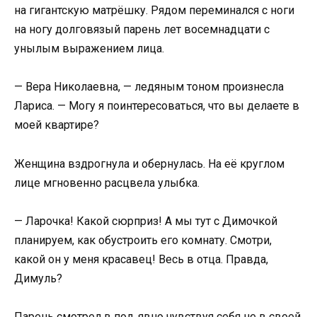
на гигантскую матрёшку. Рядом переминался с ноги
на ногу долговязый парень лет восемнадцати с
унылым выражением лица.
— Вера Николаевна, — ледяным тоном произнесла
Лариса. — Могу я поинтересоваться, что вы делаете в
моей квартире?
Женщина вздрогнула и обернулась. На её круглом
лице мгновенно расцвела улыбка.
— Ларочка! Какой сюрприз! А мы тут с Димочкой
планируем, как обустроить его комнату. Смотри,
какой он у меня красавец! Весь в отца. Правда,
Димуль?
Парень смотрел в пол, явно чувствуя себя не в своей