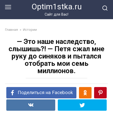
Перейти
Optim1stka.ru
к
контенту
Сайт для Вас!
Главная
»
Истории
— Это наше наследство,
слышишь?! — Петя сжал мне
руку до синяков и пытался
отобрать мои семь
миллионов.
Поделиться на Facebook