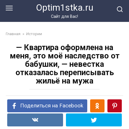
Перейти
Optim1stka.ru
к
контенту
Сайт для Вас!
Главная
»
Истории
— Квартира оформлена на
меня, это моё наследство от
бабушки, — невестка
отказалась переписывать
жильё на мужа
Поделиться на Facebook