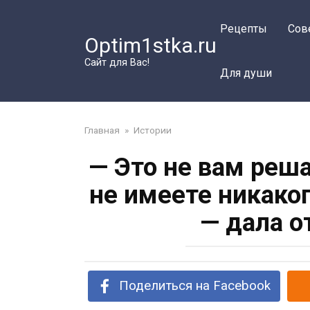
Перейти
к
Рецепты
Сов
Optim1stka.ru
контенту
Сайт для Вас!
Для души
Главная
»
Истории
— Это не вам реша
не имеете никако
— дала о
Поделиться на Facebook