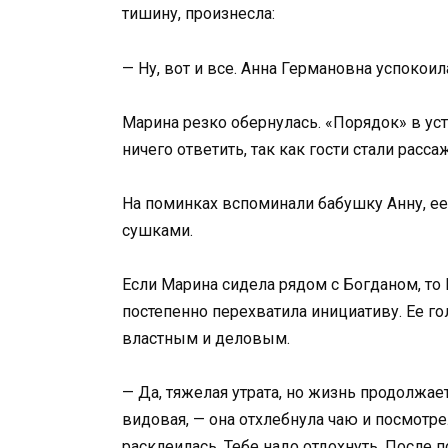
тишину, произнесла:
— Ну, вот и все. Анна Германовна успокоил
Марина резко обернулась. «Порядок» в уст
ничего ответить, так как гости стали расс
На поминках вспоминали бабушку Анну, ее 
сушками.
Если Марина сидела рядом с Богданом, то 
постепенно перехватила инициативу. Ее го
властным и деловым.
— Да, тяжелая утрата, но жизнь продолжает
видовая, — она отхлебнула чаю и посмотре
расклеилась. Тебе надо отдохнуть. После