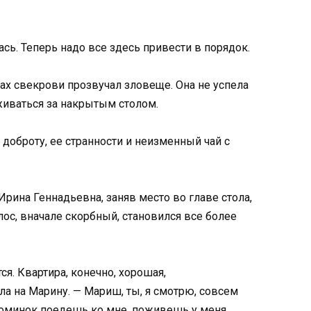
ась. Теперь надо все здесь привести в порядок.
ах свекрови прозвучал зловеще. Она не успела
аживаться за накрытым столом.
доброту, ее странности и неизменный чай с
Ирина Геннадьевна, заняв место во главе стола,
лос, вначале скорбный, становился все более
ся. Квартира, конечно, хорошая,
ла на Марину. — Мариш, ты, я смотрю, совсем
 поминок поедешь ко мне, поживешь у меня