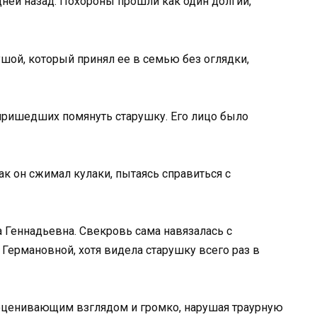
дней назад. Похороны прошли как один долгий,
шой, который принял ее в семью без оглядки,
пришедших помянуть старушку. Его лицо было
ак он сжимал кулаки, пытаясь справиться с
 Геннадьевна. Свекровь сама навязалась с
 Германовной, хотя видела старушку всего раз в
 оценивающим взглядом и громко, нарушая траурную