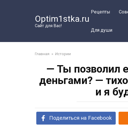
Перейти
к
Рецепты
Сов
Optim1stka.ru
контенту
Сайт для Вас!
Для души
Главная
»
Истории
— Ты позволил 
деньгами? — тихо
и я бу
Поделиться на Facebook