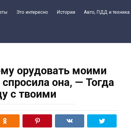
еты
Это интересно
Истории
Авто, ПДД и техника
ему орудовать моими
 спросила она, — Тогда
ду с твоими