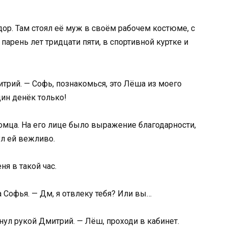
ор. Там стоял её муж в своём рабочем костюме, с
 парень лет тридцати пяти, в спортивной куртке и
итрий. — Софь, познакомься, это Лёша из моего
дин денёк только!
мца. На его лице было выражение благодарности,
л ей вежливо.
ня в такой час.
а Софья. — Дм, я отвлеку тебя? Или вы…
хнул рукой Дмитрий. — Лёш, проходи в кабинет.