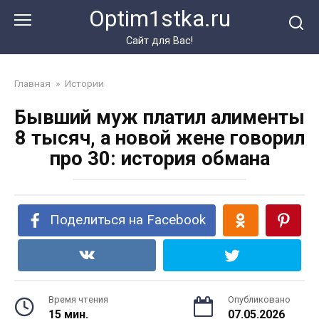
Перейти
Optim1stka.ru
к
контенту
Сайт для Вас!
Главная
»
Истории
Бывший муж платил алименты
8 тысяч, а новой жене говорил
про 30: история обмана
Поделиться на Facebook
Время чтения
Опубликовано
15 мин.
07.05.2026