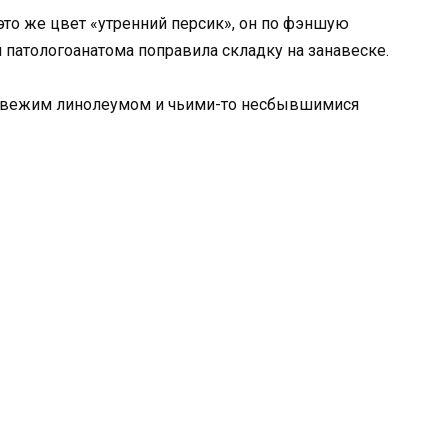
 это же цвет «утренний персик», он по фэншую
 патологоанатома поправила складку на занавеске.
а свежим линолеумом и чьими-то несбывшимися