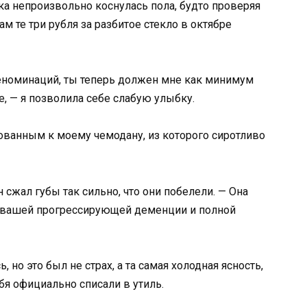
ука непроизвольно коснулась пола, будто проверяя
вам те три рубля за разбитое стекло в октябре
деноминаций, ты теперь должен мне как минимум
е, — я позволила себе слабую улыбку.
кованным к моему чемодану, из которого сиротливо
 сжал губы так сильно, что они побелели. — Она
 вашей прогрессирующей деменции и полной
, но это был не страх, а та самая холодная ясность,
ебя официально списали в утиль.