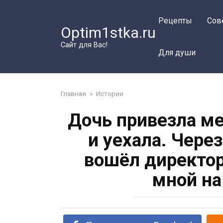
Перейти
к
Рецепты
Сов
Optim1stka.ru
контенту
Сайт для Вас!
Для души
Главная
»
Истории
Дочь привезла ме
и уехала. Через
вошёл директор
мной на