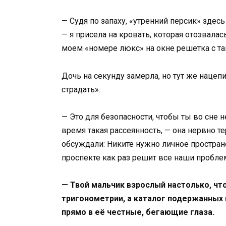
— Судя по запаху, «утренний персик» здес
— я присела на кровать, которая отозвала
моем «номере люкс» на окне решетка с 
Дочь на секунду замерла, но тут же наце
страдать».
— Это для безопасности, чтобы ты во сне н
время такая рассеянность, — она нервно 
обсуждали: Никите нужно личное пространс
проспекте как раз решит все наши пробле
— Твой мальчик взрослый настолько, что
тригонометрии, а каталог подержанных 
прямо в её честные, бегающие глаза.