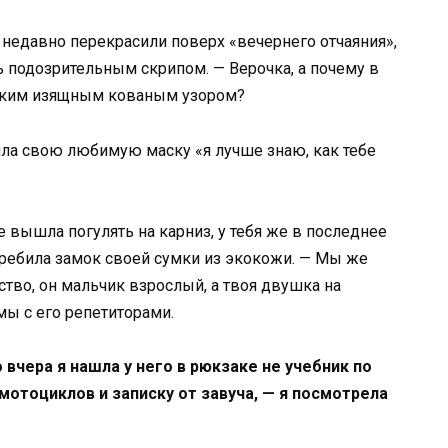
ь недавно перекрасили поверх «вечернего отчаяния»,
сь подозрительным скрипом. — Верочка, а почему в
таким изящным кованым узором?
пила свою любимую маску «я лучше знаю, как тебе
е вышла погулять на карниз, у тебя же в последнее
теребила замок своей сумки из экокожи. — Мы же
тво, он мальчик взрослый, а твоя двушка на
мы с его репетиторами.
 вчера я нашла у него в рюкзаке не учебник по
мотоциклов и записку от завуча, — я посмотрела