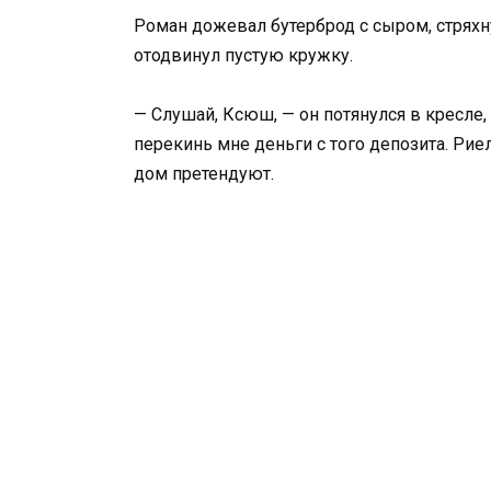
Роман дожевал бутерброд с сыром, стрях
отодвинул пустую кружку.
— Слушай, Ксюш, — он потянулся в кресле,
перекинь мне деньги с того депозита. Риел
дом претендуют.