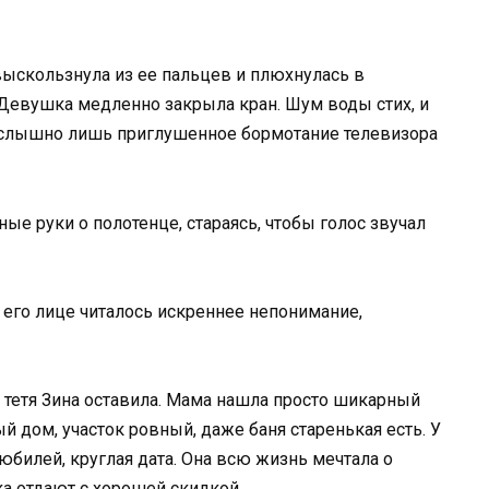
выскользнула из ее пальцев и плюхнулась в
 Девушка медленно закрыла кран. Шум воды стих, и
о слышно лишь приглушенное бормотание телевизора
ые руки о полотенце, стараясь, чтобы голос звучал
 его лице читалось искреннее непонимание,
что тетя Зина оставила. Мама нашла просто шикарный
 дом, участок ровный, даже баня старенькая есть. У
илей, круглая дата. Она всю жизнь мечтала о
ка отдают с хорошей скидкой.