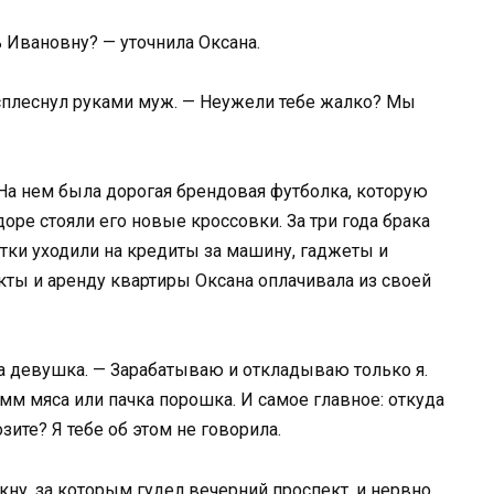
 Ивановну? — уточнила Оксана.
 всплеснул руками муж. — Неужели тебе жалко? Мы
На нем была дорогая брендовая футболка, которую
доре стояли его новые кроссовки. За три года брака
отки уходили на кредиты за машину, гаджеты и
кты и аренду квартиры Оксана оплачивала из своей
ла девушка. — Зарабатываю и откладываю только я.
мм мяса или пачка порошка. И самое главное: откуда
зите? Я тебе об этом не говорила.
окну, за которым гудел вечерний проспект, и нервно