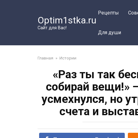
Перейти
к
Рецепты
Сов
Optim1stka.ru
контенту
Сайт для Вас!
Для души
Главная
»
Истории
«Раз ты так бе
собирай вещи!» 
усмехнулся, но у
счета и выст