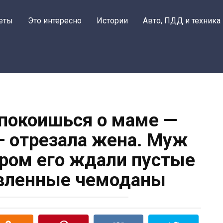
еты
Это интересно
Истории
Авто, ПДД и техника
спокоишься о маме —
— отрезала жена. Муж
тром его ждали пустые
авленные чемоданы