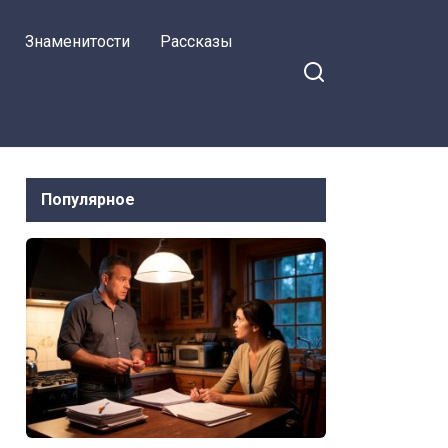
доля моей
Знаменитости
Рассказы
дочери!»
Популярное