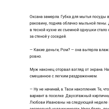
Оксана замерла. Губка для мытья посуды 
раковину, подняв облачко мыльной пены.
в тесной кухне их съемной однушки стал
за стеной у соседей.
— Какие деньги, Ром? — она вытерла влажн
ровно.
Муж наконец оторвал взгляд от экрана. На
смешанное с легким раздражением.
— Ну не начинай, а. Твои накопления. Те, 
вариант в поселке. Двухэтажный кирпичный
Любови Ивановны на следующей неделе юб
загородной недвижимости. Надо брать, по