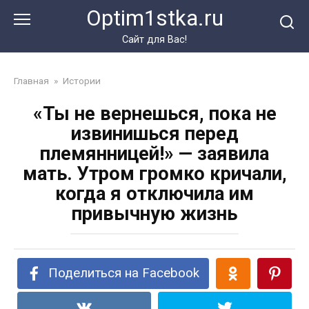
Перейти
Optim1stka.ru
к
контенту
Сайт для Вас!
Главная
»
Истории
«Ты не вернешься, пока не
извинишься перед
племянницей!» — заявила
мать. Утром громко кричали,
когда я отключила им
привычную жизнь
Поделиться на Facebook