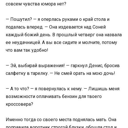
совсем чувства юмора нет?
— Пошутил? — я оперлась руками о край стола и
подалась вперед. — Она издевается над Соней
каждый божий день. В прошлый четверг она назвала
ее неудачницей. А вы все сидите и молчите, потому
что вам так удобно!
— Эй, выбирай выражения! — гаркнул Денис, бросив
салфетку в тарелку. — Не смей орать на мою дочь!
— А то что? — я повернулась к нему. — Лишишь меня
возможности оплачивать бензин для твоего
кроссовера?
Именно тогда со своего места поднялась мать. Она
поправила воротник строгой блузки, обошла стол и