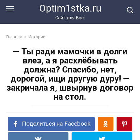
Перейти
Optim1stka.ru
к
контенту
Сайт для Вас!
Главная
»
Истории
— Ты ради мамочки в долги
влез, а я расхлёбывать
должна? Спасибо, нет,
дорогой, ищи другую дуру! —
закричала я, швырнув договор
на стол.
Поделиться на Facebook