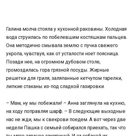
Галина молча стояла у кухонной раковины. Холодная
вода струилась по побелевшим костяшкам пальцев.
Она методично смывала землю с пучка свежего
укропа, чувствуя, как от усталости ноет поясница.
Позади нее, на огромном дубовом столе,
громоздилась гора грязной посуды. Жирные
решетки для гриля, заляпанные кетчупом тарелки,
липкие стаканы из-под сладкой газировки.
– Мам, ну мы побежали! – Анна заглянула на кухню,
на ходу поправляя шарф. – В следующие выходные
нас не жди, мы к свекрови поедем. А вот через две
недели Пашка с семьей собирался приехать, так что
ты мясо заранее замаринуй. И за собакой их