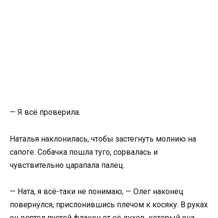
— Я всё проверила.
Наталья наклонилась, чтобы застегнуть молнию на
сапоге. Собачка пошла туго, сорвалась и
чувствительно царапала палец.
— Ната, я всё-таки не понимаю, — Олег наконец
повернулся, прислонившись плечом к косяку. В руках
он вертел пустой флакон от её духов, который она