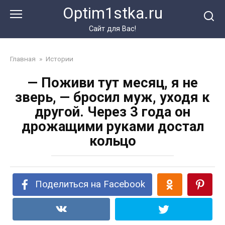
Перейти
Optim1stka.ru
к
контенту
Сайт для Вас!
Главная
»
Истории
— Поживи тут месяц, я не
зверь, — бросил муж, уходя к
другой. Через 3 года он
дрожащими руками достал
кольцо
Поделиться на Facebook