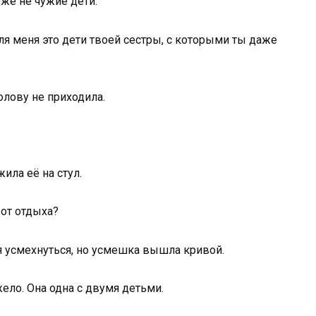
о же не чужие дети.
для меня это дети твоей сестры, с которыми ты даже
олову не приходила.
ила её на стул.
 от отдыха?
я усмехнуться, но усмешка вышла кривой.
жело. Она одна с двумя детьми.