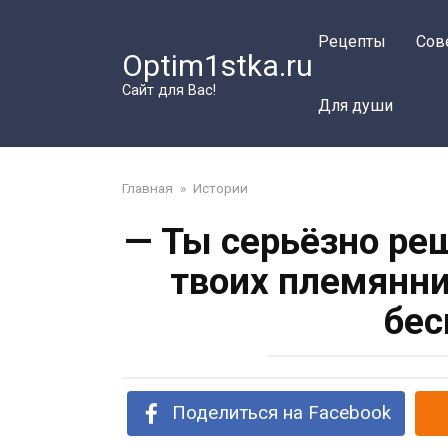
Перейти
к
Рецепты
Сов
Optim1stka.ru
контенту
Сайт для Вас!
Для души
Главная
»
Истории
— Ты серьёзно реш
твоих племянн
бес
Поделиться на Facebook