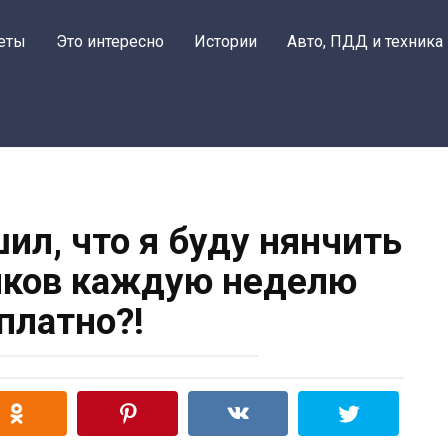
еты
Это интересно
Истории
Авто, ПДД и техника
ил, что я буду нянчить
иков каждую неделю
платно?!