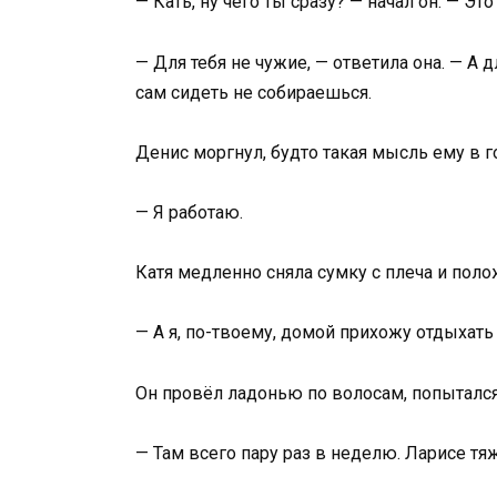
— Кать, ну чего ты сразу? — начал он. — Эт
— Для тебя не чужие, — ответила она. — А 
сам сидеть не собираешься.
Денис моргнул, будто такая мысль ему в г
— Я работаю.
Катя медленно сняла сумку с плеча и полож
— А я, по-твоему, домой прихожу отдыхать
Он провёл ладонью по волосам, попыталс
— Там всего пару раз в неделю. Ларисе тя