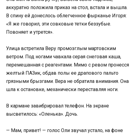
аккуратно положила приказ на стол, встала и вышла.
В спину ей донеслось облегченное фырканье Игоря:
«Я же говорил, эти совковые тетки беззубые.
Повоняет и утрется».
Улица встретила Веру промозглым мартовским
ветром. Под ногами чавкала серая снеговая каша,
перемешанная с реагентами. Мимо с ревом пронесся
желтый ПАЗик, обдав полы ее драпового пальто
грязными брызгами. Вера не обратила внимания. Она
шла к остановке, механически переставляя ноги.
В кармане завибрировал телефон. На экране
высветилось: «Оленька». Дочь.
— Мам, привет! — голос Оли звучал устало, на фоне