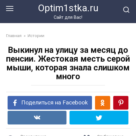
Перейти
Optim1stka.ru
к
контенту
Сайт для Вас!
Главная
»
Истории
Выкинул на улицу за месяц до
пенсии. Жестокая месть серой
мыши, которая знала слишком
много
Поделиться на Facebook