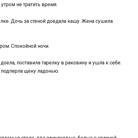
б утром не тратить время.
олке. Дочь за стеной доедала кашу. Жена сушила
ром. Спокойной ночи.
доела, поставила тарелку в раковину и ушла к себе.
л, подперла щёку ладонью.
 рядом на столе, две одинаковые, белые с красной