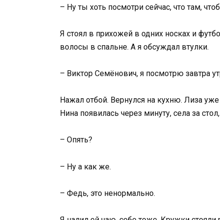
– Ну ты хоть посмотри сейчас, что там, что
Я стоял в прихожей в одних носках и футб
волосы в спальне. А я обсуждал втулки.
– Виктор Семёнович, я посмотрю завтра ут
Нажал отбой. Вернулся на кухню. Лиза уже 
Нина появилась через минуту, села за сто
– Опять?
– Ну а как же.
– Федь, это ненормально.
Я налил ей чаю, себе тоже. Кружки стояли