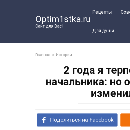
Перейти
к
Рецепты
Сов
Optim1stka.ru
контенту
Сайт для Вас!
Для души
Главная
»
Истории
2 года я тер
начальника: но
измени
Поделиться на Facebook