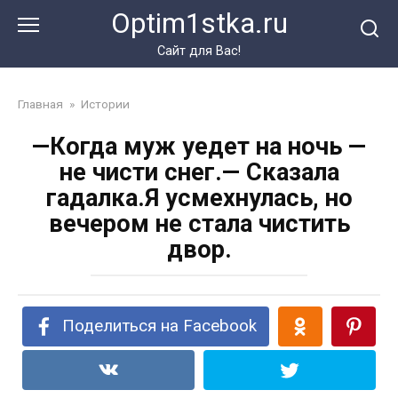
Перейти
Optim1stka.ru
к
контенту
Сайт для Вас!
Главная
»
Истории
—Когда муж уедет на ночь —
не чисти снег.— Сказала
гадалка.Я усмехнулась, но
вечером не стала чистить
двор.
Поделиться на Facebook