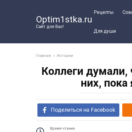
Перейти
к
Рецепты
Сов
Optim1stka.ru
контенту
Сайт для Вас!
Для души
Главная
»
Истории
Коллеги думали, 
них, пока
Поделиться на Facebook
Время чтения