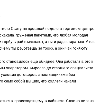
.
ту твою Свету на прошлой неделе в торговом центре
скакала, груженая пакетами, что любая молодая
 горбу в рай въезжают, а ты и рада стараться. У вас
чему ты работаешь за троих, а они чаи гоняют?
того становилось еще обиднее. Она работала в этой
ым оператором, выросла до старшего специалиста.
а условия договоров с поставщиками без
то само собой вышло, что коллеги начали
еться к происходящему в кабинете. Словно пелена