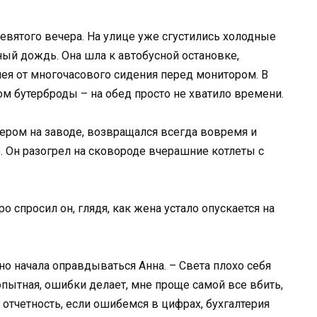
евятого вечера. На улице уже сгустились холодные
ый дождь. Она шла к автобусной остановке,
 шея от многочасового сидения перед монитором. В
ом бутерброды – на обед просто не хватило времени.
ером на заводе, возвращался всегда вовремя и
. Он разогрел на сковороде вчерашние котлеты с
о спросил он, глядя, как жена устало опускается на
чно начала оправдываться Анна. – Света плохо себя
опытная, ошибки делает, мне проще самой все вбить,
я отчетность, если ошибемся в цифрах, бухгалтерия