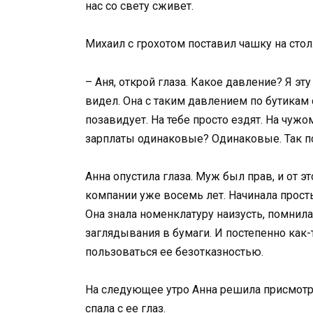
нас со свету сживет.
Михаил с грохотом поставил чашку на стол
– Аня, открой глаза. Какое давление? Я э
видел. Она с таким давлением по бутикам 
позавидует. На тебе просто ездят. На чужом
зарплаты одинаковые? Одинаковые. Так по
Анна опустила глаза. Муж был прав, и от э
компании уже восемь лет. Начинала прост
Она знала номенклатуру наизусть, помнил
заглядывания в бумаги. И постепенно как-
пользоваться ее безотказностью.
На следующее утро Анна решила присмотр
спала с ее глаз.