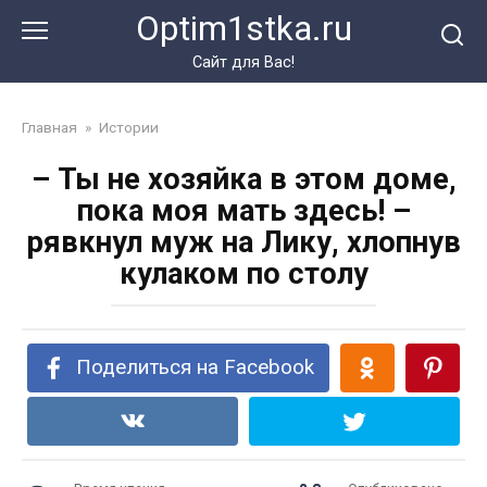
Перейти
Optim1stka.ru
к
контенту
Сайт для Вас!
Главная
»
Истории
– Ты не хозяйка в этом доме,
пока моя мать здесь! –
рявкнул муж на Лику, хлопнув
кулаком по столу
Поделиться на Facebook