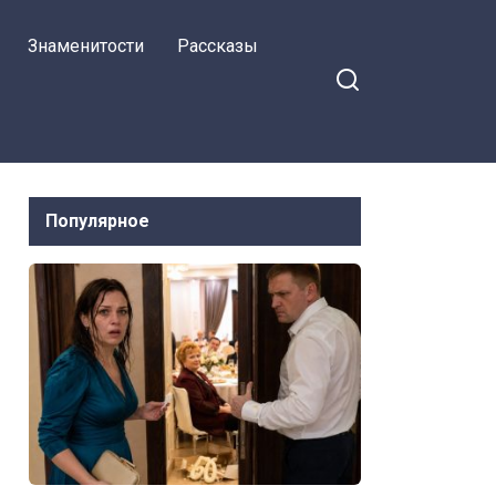
на Facebook
каждое слово о
Знаменитости
Рассказы
наследстве, после
чего она принесла
юристу их файл
Популярное