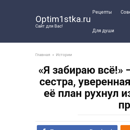
Перейти
к
Рецепты
Сов
Optim1stka.ru
контенту
Сайт для Вас!
Для души
Главная
»
Истории
«Я забираю всё!»
сестра, уверенна
её план рухнул и
пр