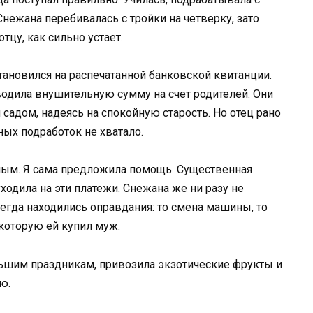
Снежана перебивалась с тройки на четверку, зато
тцу, как сильно устает.
тановился на распечатанной банковской квитанции.
одила внушительную сумму на счет родителей. Они
 садом, надеясь на спокойную старость. Но отец рано
ных подработок не хватало.
ным. Я сама предложила помощь. Существенная
ходила на эти платежи. Снежана же ни разу не
егда находились оправдания: то смена машины, то
 которую ей купил муж.
льшим праздникам, привозила экзотические фрукты и
ю.