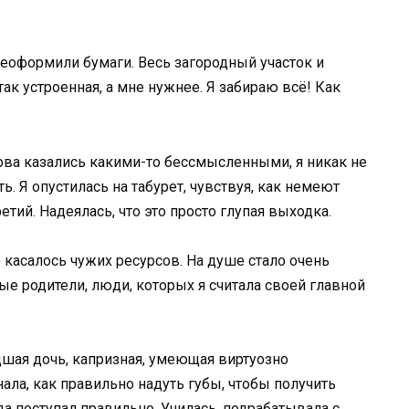
реоформили бумаги. Весь загородный участок и
так устроенная, а мне нужнее. Я забираю всё! Как
лова казались какими-то бессмысленными, я никак не
ь. Я опустилась на табурет, чувствуя, как немеют
етий. Надеялась, что это просто глупая выходка.
 касалось чужих ресурсов. На душе стало очень
ые родители, люди, которых я считала своей главной
шая дочь, капризная, умеющая виртуозно
нала, как правильно надуть губы, чтобы получить
да поступал правильно. Училась, подрабатывала с