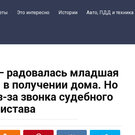
Поделиться 
еты
Это интересно
Истории
Авто, ПДД и техника
 — радовалась младшая
я в получении дома. Но
з-за звонка судебного
истава