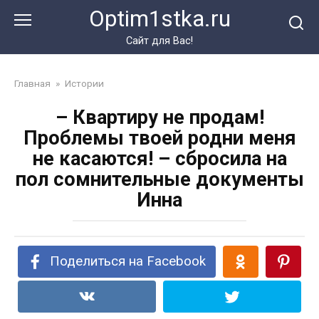
Перейти
Optim1stka.ru
к
контенту
Сайт для Вас!
Главная
»
Истории
– Квартиру не продам!
Проблемы твоей родни меня
не касаются! – сбросила на
пол сомнительные документы
Инна
Поделиться на Facebook