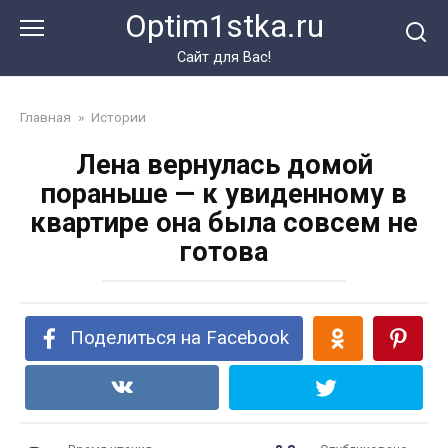
Перейти
Optim1stka.ru
к
контенту
Сайт для Вас!
Главная
»
Истории
Лена вернулась домой
пораньше — к увиденному в
квартире она была совсем не
готова
Поделиться на Facebook