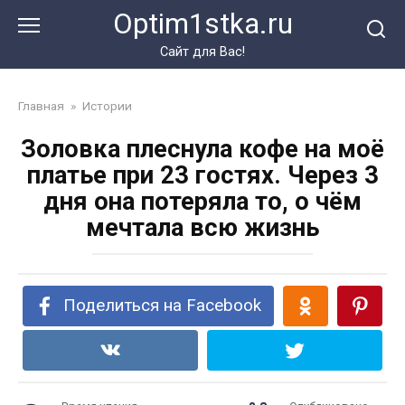
Перейти
Optim1stka.ru
к
контенту
Сайт для Вас!
Главная
»
Истории
Золовка плеснула кофе на моё
платье при 23 гостях. Через 3
дня она потеряла то, о чём
мечтала всю жизнь
Поделиться на Facebook