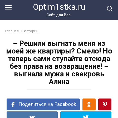
Перейти
Optim1stka.ru
к
контенту
Сайт для Вас!
Главная
»
Истории
– Решили выгнать меня из
моей же квартиры? Смело! Но
теперь сами ступайте отсюда
без права на возвращение! –
выгнала мужа и свекровь
Алина
Поделиться на Facebook