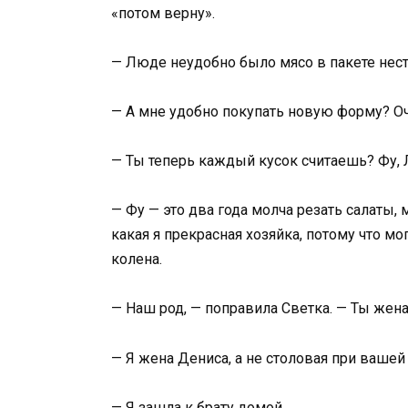
«потом верну».
— Люде неудобно было мясо в пакете нест
— А мне удобно покупать новую форму? О
— Ты теперь каждый кусок считаешь? Фу, 
— Фу — это два года молча резать салаты, 
какая я прекрасная хозяйка, потому что м
колена.
— Наш род, — поправила Светка. — Ты жена 
— Я жена Дениса, а не столовая при вашей
— Я зашла к брату домой.