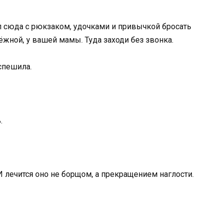
л сюда с рюкзаком, удочками и привычкой бросать
дёжной, у вашей мамы. Туда заходи без звонка.
 спешила.
.
 И лечится оно не борщом, а прекращением наглости.