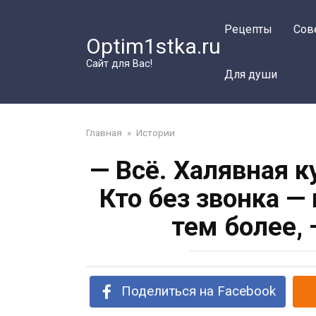
Перейти
к
Рецепты
Сов
Optim1stka.ru
контенту
Сайт для Вас!
Для души
Главная
»
Истории
— Всё. Халявная к
Кто без звонка —
тем более, 
Поделиться на Facebook