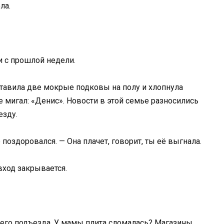
ла.
и с прошлой недели.
оставила две мокрые подковы на полу и хлопнула
 мигал: «Денис». Новости в этой семье разносились
езду.
поздоровался. — Она плачет, говорит, ты её выгнала.
вход закрывается.
моего подъезда. У мамы плита сломалась? Магазины