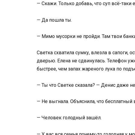
— Скажи. Только добавь, что суп всё-таки е
— Да пошла ты.
— Мимо мусорки не пройди. Там твои банк
Светка схватила сумку, влезла в сапоги, 
дверью. Елена не сдвинулась. Телефон уже
быстрее, чем запах жареного лука по подъ
— Ты что Светке сказала? — Денис даже не 
— Не выгнала. Объяснила, что бесплатный 
— Человек голодный зашёл.
— У вас вся семья почему-то голодная у 