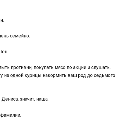
и.
чень семейно.
Лен.
мыть противни, покупать мясо по акции и слушать,
огу из одной курицы накормить ваш род до седьмого
Дениса, значит, наша.
 фамилии.