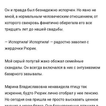
Он и правда был безнадежно испорчен. Но явно не
мной, а нормальным человеческим отношением, от
которого свекровь фанатично оберегала его все
тридцать лет до нашей свадьбы.
— Испортила! Испортила! — радостно завопил с
жердочки Рюрик.
Мой серый попугай жако обожал семейные
скандалы. Он всегда включался в них с энтузиазмом
базарного зазывалы.
Марина Владиславовна ненавидела птицу так
искренне, будто Рюрик лично отобрал у нее пенсию.
Но сегодня она пришла не просто высказать ценное
мнение о моем браке. Она бесцеремонно втащила в