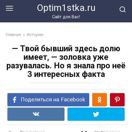
Перейти
Optim1stka.ru
к
контенту
Сайт для Вас!
Главная
»
Истории
— Твой бывший здесь долю
имеет, — золовка уже
разувалась. Но я знала про неё
3 интересных факта
Поделиться на Facebook