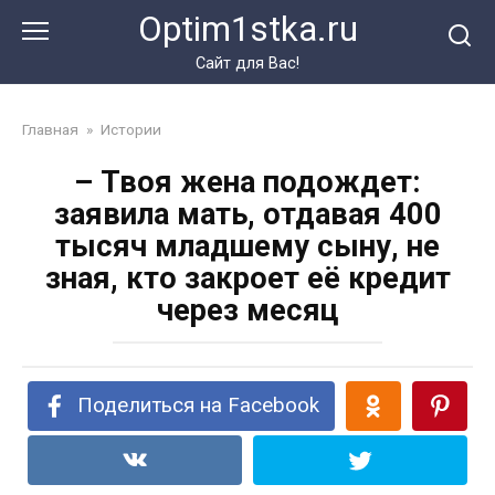
Перейти
Optim1stka.ru
к
контенту
Сайт для Вас!
Главная
»
Истории
– Твоя жена подождет:
заявила мать, отдавая 400
тысяч младшему сыну, не
зная, кто закроет её кредит
через месяц
Поделиться на Facebook