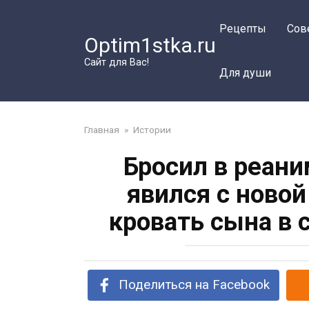
Перейти
к
Рецепты
Сов
Optim1stka.ru
контенту
Сайт для Вас!
Для души
Главная
»
Истории
Бросил в реани
явился с ново
кровать сына в 
Поделиться на Facebook