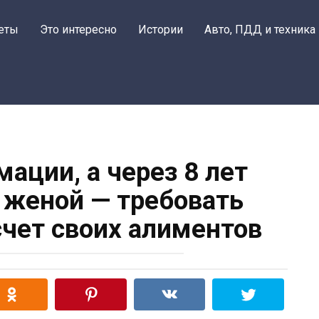
еты
Это интересно
Истории
Авто, ПДД и техника
мации, а через 8 лет
й женой — требовать
счет своих алиментов