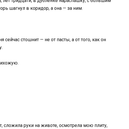
, лет тридцати, в дублёнке нараспашку, с большим
орь шагнул в коридор, а она — за ним.
 сейчас стошнит — не от пасты, а от того, как он
у.
рихожую.
т, сложила руки на животе, осмотрела мою плиту,