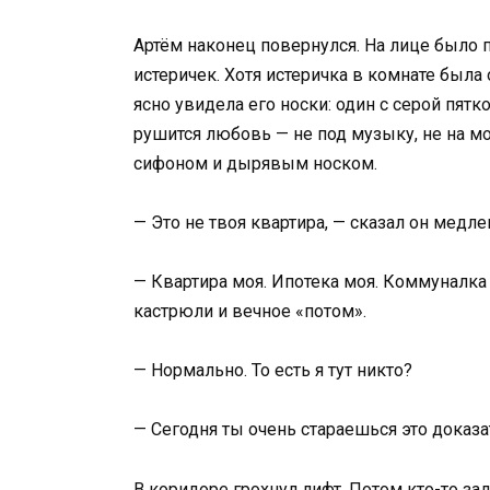
Артём наконец повернулся. На лице было
истеричек. Хотя истеричка в комнате была
ясно увидела его носки: один с серой пятк
рушится любовь — не под музыку, не на м
сифоном и дырявым носком.
— Это не твоя квартира, — сказал он медл
— Квартира моя. Ипотека моя. Коммуналка 
кастрюли и вечное «потом».
— Нормально. То есть я тут никто?
— Сегодня ты очень стараешься это доказа
В коридоре грохнул лифт. Потом кто-то за