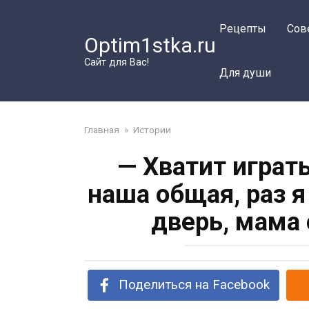
Перейти
к
Рецепты
Сов
Optim1stka.ru
контенту
Сайт для Вас!
Для души
Главная
»
Истории
— Хватит играть
наша общая, раз 
дверь, мама 
Поделиться на Facebook