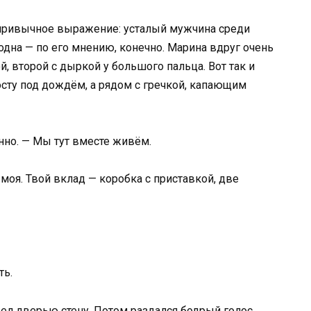
 привычное выражение: усталый мужчина среди
 одна — по его мнению, конечно. Марина вдруг очень
ой, второй с дыркой у большого пальца. Вот так и
осту под дождём, а рядом с гречкой, капающим
енно. — Мы тут вместе живём.
моя. Твой вклад — коробка с приставкой, две
ть.
дел дверью стену. Потом раздался бодрый голос