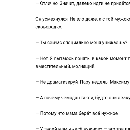
— Отлично. Значит, далеко идти не придётся
Он усмехнулся. Не зло даже, а с той мужс
сковородку.
— Ты сейчас специально меня унижаешь?
— Нет. Я пытаюсь понять, в какой момент 
вместительный, молчащий.
— Не драматизируй. Пару недель. Максиму
— А почему чемодан такой, будто они эвак
— Потому что мама берёт всё нужное.
— У твоей мамы «всё нужное» — это три пла