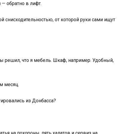
 — обратно в лифт.
кой снисходительностью, от которой руки сами ищут
ты решил, что я мебель. Шкаф, например. Удобный,
м месяц.
уировались из Донбасса?
тья на похороны, пять халатов и сервиз на