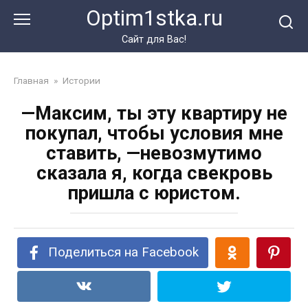
Перейти
Optim1stka.ru
к
контенту
Сайт для Вас!
Главная
»
Истории
—Максим, ты эту квартиру не
покупал, чтобы условия мне
ставить, —невозмутимо
сказала я, когда свекровь
пришла с юристом.
Поделиться на Facebook