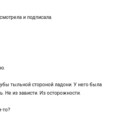
осмотрела и подписала.
но.
губы тыльной стороной ладони. У него была
. Не из зависти. Из осторожности.
и-то?