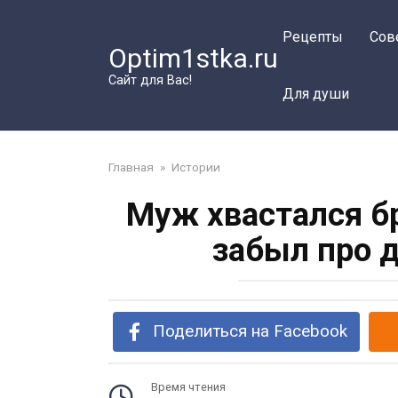
Перейти
к
Рецепты
Сов
Optim1stka.ru
контенту
Сайт для Вас!
Для души
Главная
»
Истории
Муж хвастался б
забыл про 
Поделиться на Facebook
Время чтения