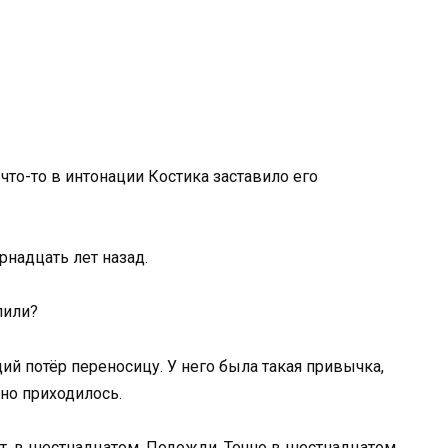
что-то в интонации Костика заставило его
рнадцать лет назад.
пили?
ий потёр переносицу. У него была такая привычка,
 но приходилось.
т, в шестнадцатом. Подожди. Точно в шестнадцатом,