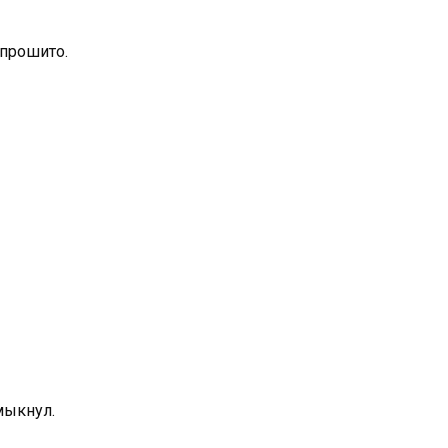
 прошито.
мыкнул.