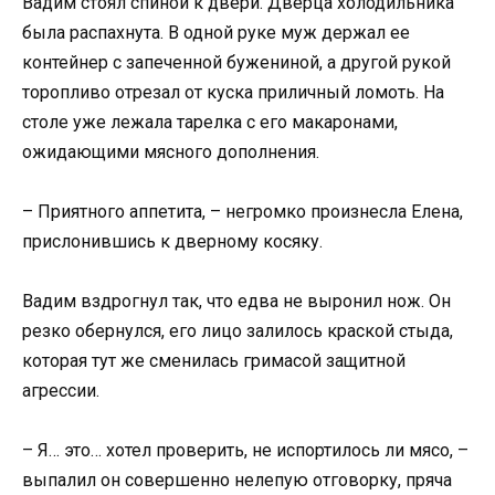
Вадим стоял спиной к двери. Дверца холодильника
была распахнута. В одной руке муж держал ее
контейнер с запеченной бужениной, а другой рукой
торопливо отрезал от куска приличный ломоть. На
столе уже лежала тарелка с его макаронами,
ожидающими мясного дополнения.
– Приятного аппетита, – негромко произнесла Елена,
прислонившись к дверному косяку.
Вадим вздрогнул так, что едва не выронил нож. Он
резко обернулся, его лицо залилось краской стыда,
которая тут же сменилась гримасой защитной
агрессии.
– Я… это… хотел проверить, не испортилось ли мясо, –
выпалил он совершенно нелепую отговорку, пряча