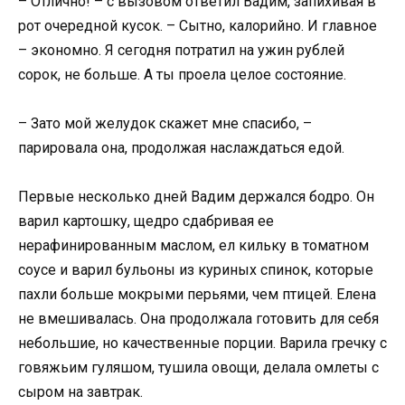
– Отлично! – с вызовом ответил Вадим, запихивая в
рот очередной кусок. – Сытно, калорийно. И главное
– экономно. Я сегодня потратил на ужин рублей
сорок, не больше. А ты проела целое состояние.
– Зато мой желудок скажет мне спасибо, –
парировала она, продолжая наслаждаться едой.
Первые несколько дней Вадим держался бодро. Он
варил картошку, щедро сдабривая ее
нерафинированным маслом, ел кильку в томатном
соусе и варил бульоны из куриных спинок, которые
пахли больше мокрыми перьями, чем птицей. Елена
не вмешивалась. Она продолжала готовить для себя
небольшие, но качественные порции. Варила гречку с
говяжьим гуляшом, тушила овощи, делала омлеты с
сыром на завтрак.