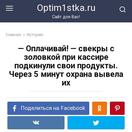
Перейти
Optim1stka.ru
к
контенту
Сайт для Вас!
Главная
»
Истории
— Оплачивай! — свекры с
золовкой при кассире
подкинули свои продукты.
Через 5 минут охрана вывела
их
Поделиться на Facebook