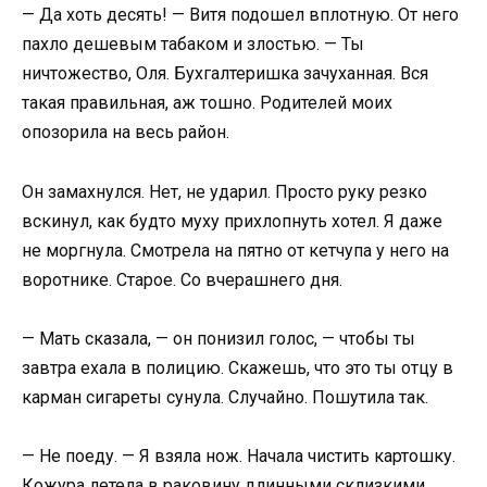
— Да хоть десять! — Витя подошел вплотную. От него
пахло дешевым табаком и злостью. — Ты
ничтожество, Оля. Бухгалтеришка зачуханная. Вся
такая правильная, аж тошно. Родителей моих
опозорила на весь район.
Он замахнулся. Нет, не ударил. Просто руку резко
вскинул, как будто муху прихлопнуть хотел. Я даже
не моргнула. Смотрела на пятно от кетчупа у него на
воротнике. Старое. Со вчерашнего дня.
— Мать сказала, — он понизил голос, — чтобы ты
завтра ехала в полицию. Скажешь, что это ты отцу в
карман сигареты сунула. Случайно. Пошутила так.
— Не поеду. — Я взяла нож. Начала чистить картошку.
Кожура летела в раковину длинными склизкими