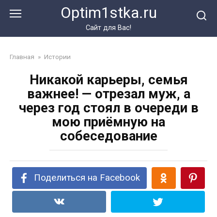
Перейти
Optim1stka.ru
к
контенту
Сайт для Вас!
Главная
»
Истории
Никакой карьеры, семья
важнее! — отрезал муж, а
через год стоял в очереди в
мою приёмную на
собеседование
Поделиться на Facebook