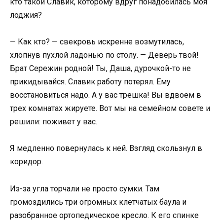
кто такой Славик, которому вдруг понадобилась моя
лоджия?
— Как кто? — свекровь искренне возмутилась,
хлопнув пухлой ладонью по столу. — Деверь твой!
Брат Сережин родной! Ты, Даша, дурочкой-то не
прикидывайся. Славик работу потерял. Ему
восстановиться надо. А у вас трешка! Вы вдвоем в
трех комнатах жируете. Вот мы на семейном совете и
решили: поживет у вас.
Я медленно повернулась к ней. Взгляд скользнул в
коридор.
Из-за угла торчали не просто сумки. Там
громоздились три огромных клетчатых баула и
разобранное ортопедическое кресло. К его спинке