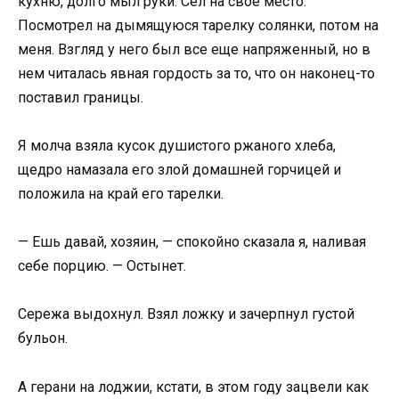
кухню, долго мыл руки. Сел на свое место.
Посмотрел на дымящуюся тарелку солянки, потом на
меня. Взгляд у него был все еще напряженный, но в
нем читалась явная гордость за то, что он наконец-то
поставил границы.
Я молча взяла кусок душистого ржаного хлеба,
щедро намазала его злой домашней горчицей и
положила на край его тарелки.
— Ешь давай, хозяин, — спокойно сказала я, наливая
себе порцию. — Остынет.
Сережа выдохнул. Взял ложку и зачерпнул густой
бульон.
А герани на лоджии, кстати, в этом году зацвели как