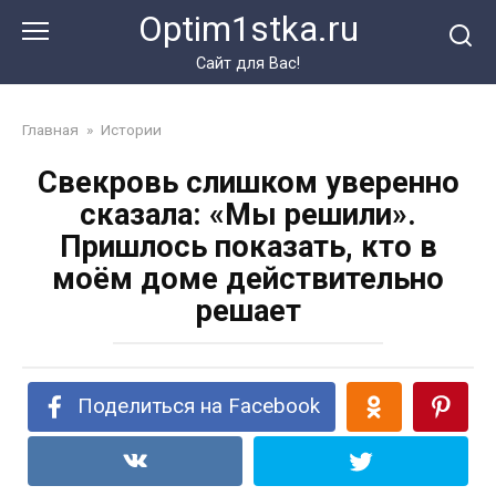
Перейти
Optim1stka.ru
к
контенту
Сайт для Вас!
Главная
»
Истории
Свекровь слишком уверенно
сказала: «Мы решили».
Пришлось показать, кто в
моём доме действительно
решает
Поделиться на Facebook