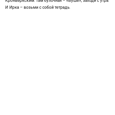
Кронверкским. Там булочная – «Буше», заходи с утра.
И Ирка – возьми с собой тетрадь.