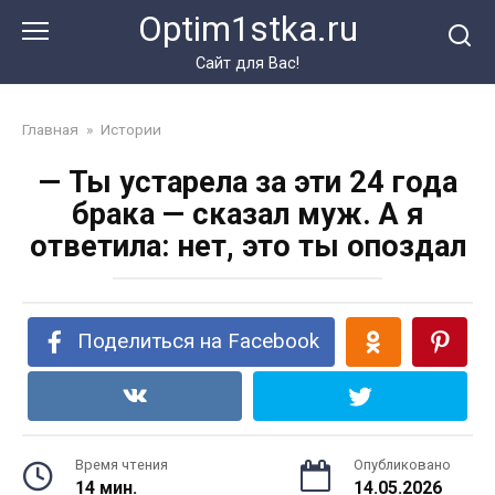
Перейти
Optim1stka.ru
к
контенту
Сайт для Вас!
Главная
»
Истории
— Ты устарела за эти 24 года
брака — сказал муж. А я
ответила: нет, это ты опоздал
Поделиться на Facebook
Время чтения
Опубликовано
14 мин.
14.05.2026